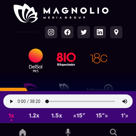
1x
1.2x
1.5x
«15”
15”»
1’»