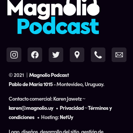
© 2021
|
Magnolio Podcast
Pablo de María 1015
- Montevideo, Uruguay.
Contacto comercial: Karen Jawetz ~
karen@magnolio.uy
•
Privacidad
~
Términos y
condiciones
• Hosting:
NetUy
Logo, diseños, desarrollo del sitio, gestión de