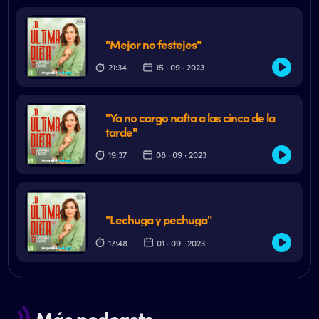
"Mejor no festejes"
21:34
15 · 09 · 2023
"Ya no cargo nafta a las cinco de la
tarde"
19:37
08 · 09 · 2023
"Lechuga y pechuga"
17:48
01 · 09 · 2023
Más podcasts