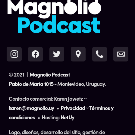
© 2021
|
Magnolio Podcast
Pablo de María 1015
- Montevideo, Uruguay.
Contacto comercial: Karen Jawetz ~
karen@magnolio.uy
•
Privacidad
~
Términos y
condiciones
• Hosting:
NetUy
Logo, diseños, desarrollo del sitio, gestión de