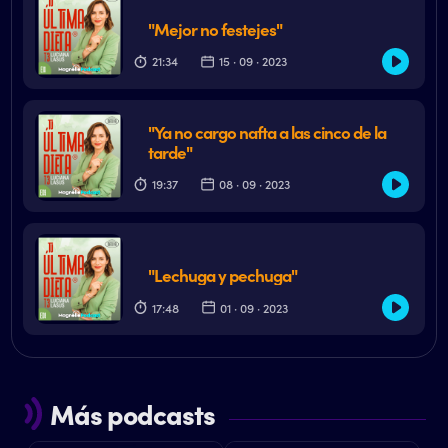
"Mejor no festejes"
21:34
15 · 09 · 2023
"Ya no cargo nafta a las cinco de la
tarde"
19:37
08 · 09 · 2023
"Lechuga y pechuga"
17:48
01 · 09 · 2023
Más podcasts