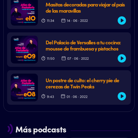
Masitas decoradas para viajar al país
de las maravillas
11:34
14 · 06 · 2022
Del Palacio de Versalles a tu cocina:
mousse de frambuesa y pistachos
11:50
07 · 06 · 2022
Un postre de culto: el cherry pie de
cerezas de Twin Peaks
9:43
01 · 06 · 2022
Más podcasts