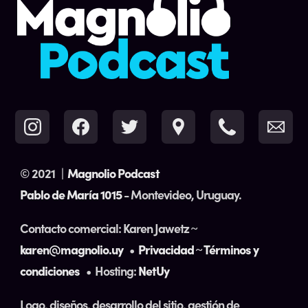
© 2021
|
Magnolio Podcast
Pablo de María 1015
- Montevideo, Uruguay.
Contacto comercial: Karen Jawetz ~
karen@magnolio.uy
•
Privacidad
~
Términos y
condiciones
• Hosting:
NetUy
Logo, diseños, desarrollo del sitio, gestión de