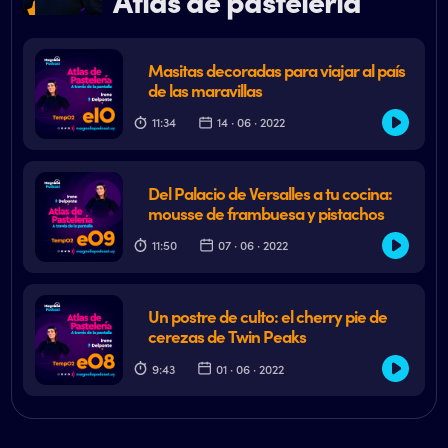
Atlas de pastelería
Masitas decoradas para viajar al país
de las maravillas
11:34
14 · 06 · 2022
Del Palacio de Versalles a tu cocina:
mousse de frambuesa y pistachos
11:50
07 · 06 · 2022
Un postre de culto: el cherry pie de
cerezas de Twin Peaks
9:43
01 · 06 · 2022