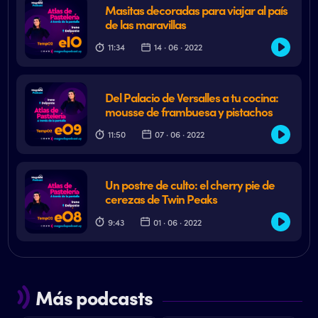
Masitas decoradas para viajar al país
de las maravillas
11:34
14 · 06 · 2022
Del Palacio de Versalles a tu cocina:
mousse de frambuesa y pistachos
11:50
07 · 06 · 2022
Un postre de culto: el cherry pie de
cerezas de Twin Peaks
9:43
01 · 06 · 2022
Más podcasts