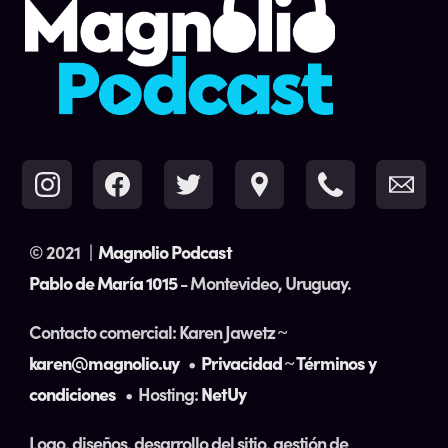
© 2021
|
Magnolio Podcast
Pablo de María 1015
- Montevideo, Uruguay.
Contacto comercial: Karen Jawetz ~
karen@magnolio.uy
•
Privacidad
~
Términos y
condiciones
• Hosting:
NetUy
Logo, diseños, desarrollo del sitio, gestión de