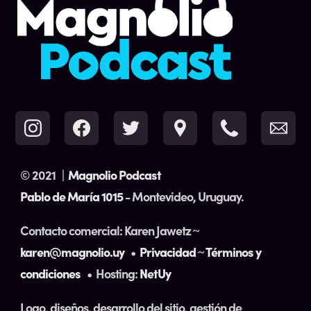
© 2021
|
Magnolio Podcast
Pablo de María 1015
- Montevideo, Uruguay.
Contacto comercial: Karen Jawetz ~
karen@magnolio.uy
•
Privacidad
~
Términos y
condiciones
• Hosting:
NetUy
Logo, diseños, desarrollo del sitio, gestión de