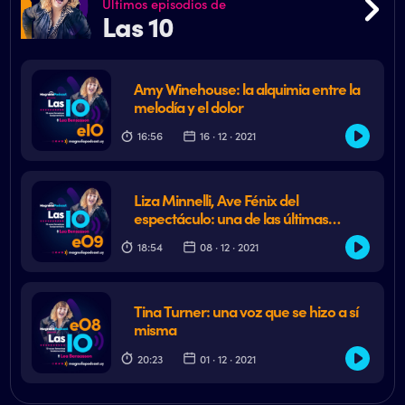
Últimos episodios de
Las 10
Amy Winehouse: la alquimia entre la
melodía y el dolor
16:56
16 · 12 · 2021
Liza Minnelli, Ave Fénix del
espectáculo: una de las últimas
grandes divas de la escena musical
18:54
08 · 12 · 2021
Tina Turner: una voz que se hizo a sí
misma
20:23
01 · 12 · 2021