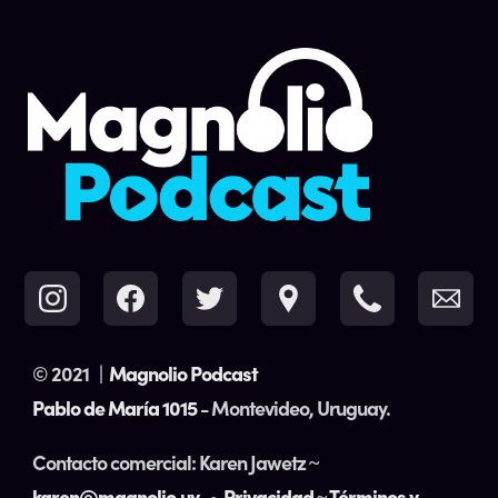
© 2021
|
Magnolio Podcast
Pablo de María 1015
- Montevideo, Uruguay.
Contacto comercial: Karen Jawetz ~
karen@magnolio.uy
•
Privacidad
~
Términos y