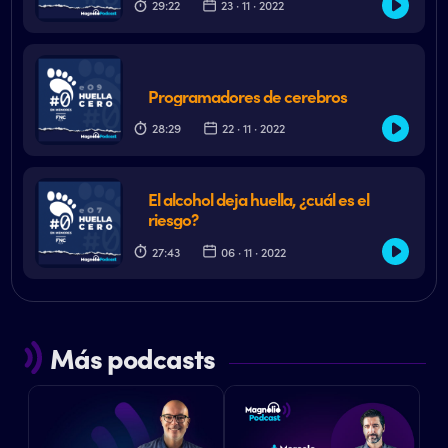
29:22
23 · 11 · 2022
Programadores de cerebros
28:29
22 · 11 · 2022
El alcohol deja huella, ¿cuál es el
riesgo?
27:43
06 · 11 · 2022
Más podcasts